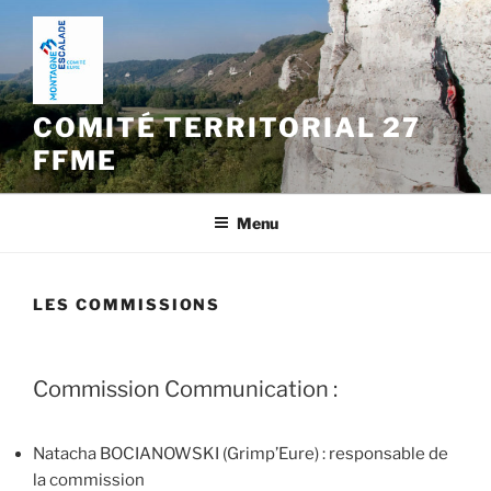
Aller
au
contenu
principal
COMITÉ TERRITORIAL 27
FFME
Menu
LES COMMISSIONS
Commission Communication :
Natacha BOCIANOWSKI (Grimp’Eure) : responsable de
la commission